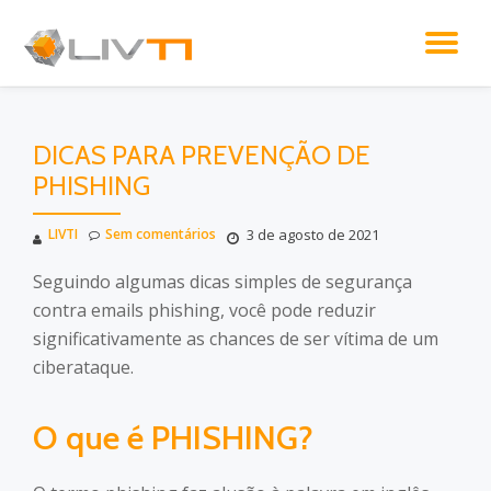
AL
Pular
para
NA
o
conteúdo
Menu
DICAS PARA PREVENÇÃO DE
PHISHING
secundário
LIVTI
Sem comentários
3 de agosto de 2021
Seguindo algumas dicas simples de segurança
contra emails phishing, você pode reduzir
significativamente as chances de ser vítima de um
ciberataque.
O que é PHISHING?