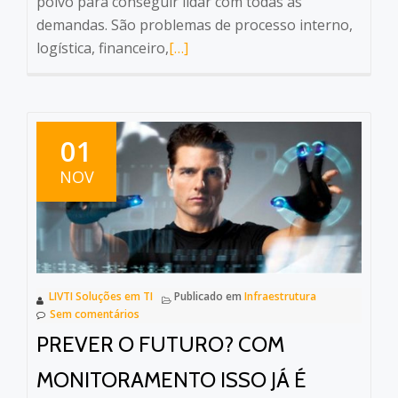
polvo para conseguir lidar com todas as
demandas. São problemas de processo interno,
Leia
logística, financeiro,
[…]
mais
sobreO
sucesso
do
01
MSP
NOV
–
Potencializando
negócios
com
serviços
LIVTI Soluções em TI
Publicado em
Infraestrutura
gerenciados!
Sem comentários
PREVER O FUTURO? COM
MONITORAMENTO ISSO JÁ É