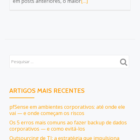
Leia
em posts anteriores, o maior
[…]
mais
sobreDicas
essenciais
para
uma
Estratégia
de
Backup
vencedora
ARTIGOS MAIS RECENTES
pfSense em ambientes corporativos: até onde ele
vai — e onde começam os riscos
Os 5 erros mais comuns ao fazer backup de dados
corporativos — e como evitá-los
Outsourcing de TI: a estratégia que impulsiona