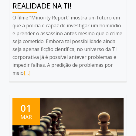
REALIDADE NA TI!
O filme “Minority Report” mostra um futuro em
que a polícia é capaz de investigar um homicídio
e prender o assassino antes mesmo que o crime
seja cometido. Embora tal possibilidade ainda
seja apenas ficção científica, no universo da TI
corporativa já é possível antever problemas e
impedir falhas. A predição de problemas por
Leia
meio
[…]
mais
sobrePrever
o
futuro?
01
Com
MAR
Monitoramento
isso
já