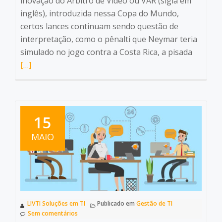
inovação do Árbitro de Vídeo ou VAR (sigla em
inglês), introduzida nessa Copa do Mundo,
certos lances continuam sendo questão de
interpretação, como o pênalti que Neymar teria
Leia
simulado no jogo contra a Costa Rica, a pisada
mais
[…]
sobreV
–
A
estrela
15
da
MAIO
Copa
2018!
LIVTI Soluções em TI
Publicado em
Gestão de TI
Sem comentários