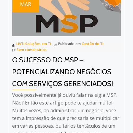
MAR
solução
para
os
problemas
mais
LIVTI Soluções em TI
Publicado em
Gestão de TI
difíceis!
Sem comentários
O SUCESSO DO MSP –
POTENCIALIZANDO NEGÓCIOS
COM SERVIÇOS GERENCIADOS!
Você possivelmente já ouviu falar na sigla MSP.
Não? Então este artigo pode te ajudar muito!
Muitas vezes, ao administrar um negócio, você
tem a impressão de que precisaria se multiplicar
em várias pessoas, ou ter os tentáculos de um