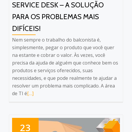
SERVICE DESK – A SOLUÇÃO
PARA OS PROBLEMAS MAIS
DIFÍCEIS!
Nem sempre o trabalho do balconista é,
simplesmente, pegar o produto que você quer
na estante e cobrar o valor. Às vezes, você
precisa da ajuda de alguém que conhece bem os
produtos e serviços oferecidos, suas
necessidades, e que pode realmente te ajudar a
resolver um problema mais complicado. A área
Leia
de TI é
[…]
mais
sobreService
Desk
–
23
A