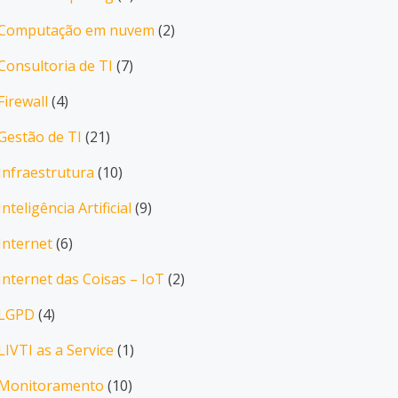
Computação em nuvem
(2)
Consultoria de TI
(7)
Firewall
(4)
Gestão de TI
(21)
Infraestrutura
(10)
Inteligência Artificial
(9)
Internet
(6)
Internet das Coisas – IoT
(2)
LGPD
(4)
LIVTI as a Service
(1)
Monitoramento
(10)