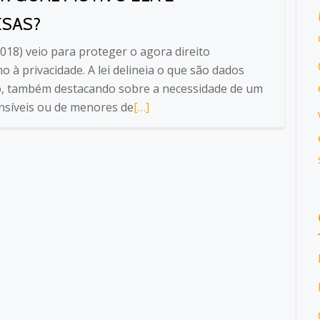
ESAS?
018) veio para proteger o agora direito
à privacidade. A lei delineia o que são dados
o, também destacando sobre a necessidade de um
Leia
nsíveis ou de menores de
[…]
mais
sobreAfinal,
o
que
é
a
LGPD
e
por
qual
motivo