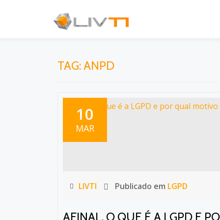
Pular
para
o
Menu
TAG:
ANPD
conteúdo
secundário
10
MAR
LIVTI
Publicado em
LGPD
AFINAL, O QUE É A LGPD E P